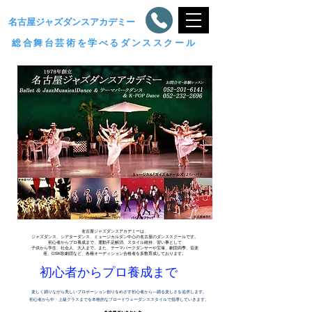
​名古屋ジャズダンスアカデミー
総合舞台芸術を学べるダンススクール
​名古屋ジャズダンスアカデミーは、
ジャズダンス、シアターダンス、ミュージカルダン中心の名古屋のダンススクールです。
初心者からプロ養成まで、運動不足解消、スタイル維持、習い事として
子供から学生、社会人、大人まで。また、テーマパークダンサーや宝塚、劇団四季、音楽
座、OSK歌劇団など、各種オーディション合格者を多数育成しております。
​初心者からプロ養成まで
楽しく踊りながら美しいプロポーション創りをめざす初心者から―踊る楽し
さを
追求します。
初心者から中・上級クラスまでを本格的なブロードウェーダンススタイルで指導していきます。