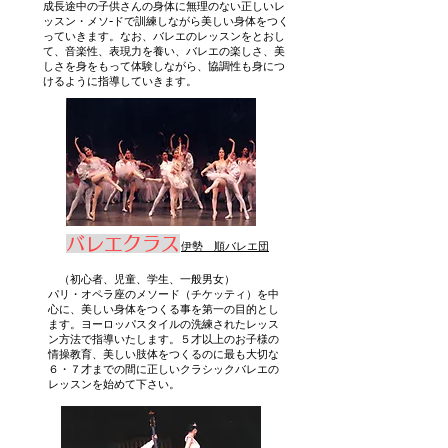
成長途中の子供さんの身体に無理のない正しいレ
ッスン・メソ-ドで訓練しながら美しい身体をつく
っていきます。なお、バレエのレッスンをとおし
て、音楽性、表現力を養い、バレエの楽しさ、美
しさを身をもって体験しながら、協調性も身につ
けるように指導していきます。
バレエクラス
伊勢 順バレエ団
（初心者、児童、学生、一般男女）
パリ・オペラ座のメソード（チケッティ）を中
心に、美しい身体をつくる事を第一の目的とし
ます。ヨーロッパスタイルの洗練されたレッス
ン方法で指導いたします。５才以上のお子様の
情操教育、美しい肢体をつくるのに最も大切な
６・７才までの間に正しいクラシックバレエの
レッスンを始めて下さい。