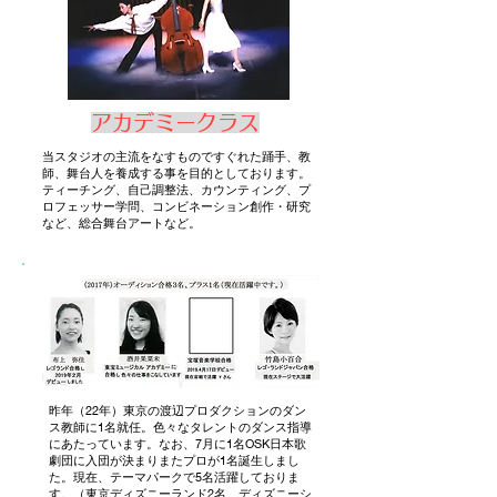
アカデミークラス
当スタジオの主流をなすものですぐれた踊手、教
師、舞台人を養成する事を目的としております。
ティーチング、自己調整法、カウンティング、プ
ロフェッサー学問、コンビネーション創作・研究
など、総合舞台アートなど。
​昨年（22年）東京の渡辺プロダクションのダン
ス教師に1名就任。色々なタレントのダンス指導
にあたっています。なお、7月に1名OSK日本歌
劇団に入団が決まりまたプロが1名誕生しまし
た。現在、テーマパークで5名活躍しておりま
す。（東京ディズニーランド2名、ディズニーシ