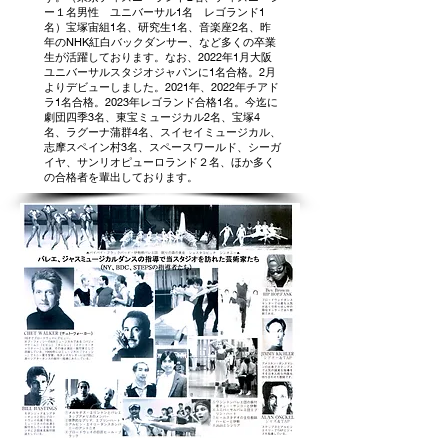
ー１名男性 ユニバーサル1名 レゴランド1
名）宝塚宙組1名、研究生1名、音楽座2名、昨
年のNHK紅白バックダンサー、など多くの卒業
生が活躍しております。なお、2022年1月大阪
ユニバーサルスタジオジャパンに1名合格。2月
よりデビューしました。2021年、2022年チアド
ラ1名合格。2023年レゴランド合格1名。今迄に
劇団四季3名、東宝ミュージカル2名、宝塚4
名、ラグーナ蒲群4名、スイセイミュージカル、
志摩スペイン村3名、スペースワールド、シーガ
イヤ、サンリオピューロランド２名、ほか多く
の合格者を輩出しております。