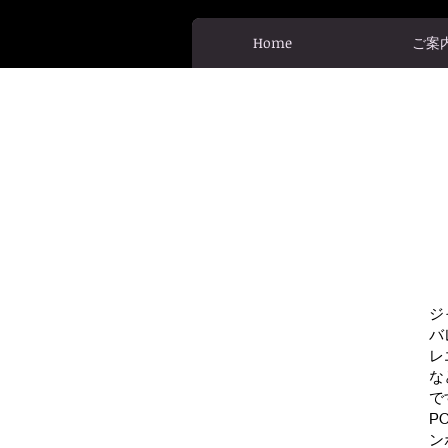
Home
ご案
ジ
バ
レ
な
で
P
ン