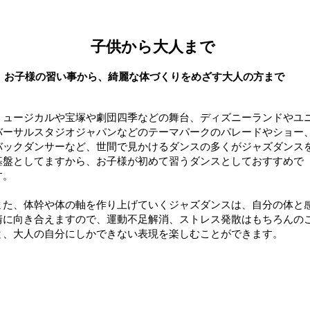
​子供から大人まで
​お子様の習い事から、綺麗な体づくりをめざす大人の方まで
ミュージカルや宝塚や劇団四季などの舞台、ディズニーランドやユ
バーサルスタジオジャパンなどのテーマパークのパレードやショー
バックダンサーなど、世間で見かけるダンスの多くがジャズダンス
基盤としてますから、お子様が初めて習うダンスとしておすすめで
す。
また、体幹や体の軸を作り上げていくジャズダンスは、自分の体と
情に向き合えますので、運動不足解消、ストレス発散はもちろんの
と、大人の自分にしかできない表現を楽しむことができます。