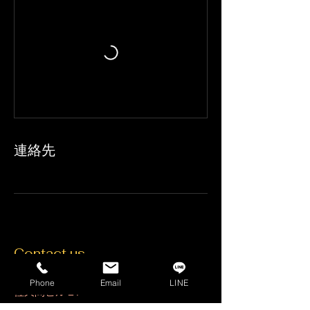
連絡先
Contact us
名古屋市中区錦1-15-13
Phone
Email
LINE
佐久間ビル２F
iseballet@yahoo.co.jp