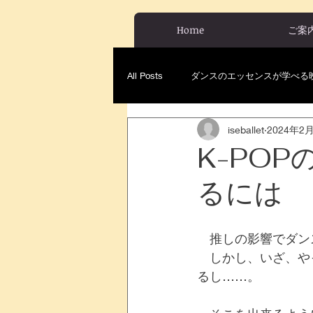
Home
ご案
All Posts
ダンスのエッセンスが学べる
iseballet
2024年2
K-PO
るには
　推しの影響でダン
　しかし、いざ、や
るし……。