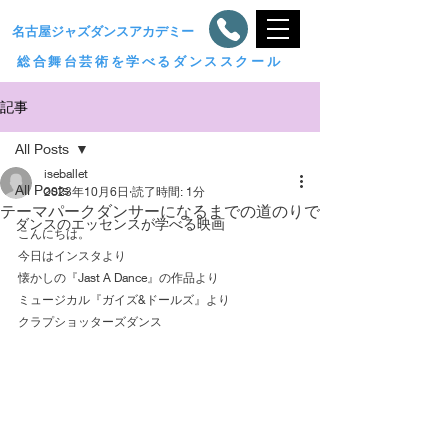
​名古屋ジャズダンスアカデミー
総合舞台芸術を学べるダンススクール
記事
All Posts
iseballet
All Posts
2023年10月6日
読了時間: 1分
テーマパークダンサーになるまでの道のりで
ダンスのエッセンスが学べる映画
こんにちは。
今日はインスタより
懐かしの『Jast A Dance』の作品より
ミュージカル『ガイズ&ドールズ』より
クラプショッターズダンス