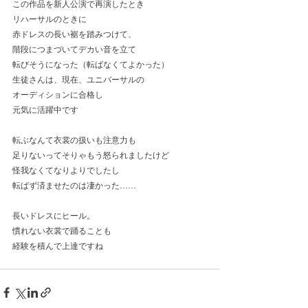
この作品を新人公演で再演したとき
リハーサルのときに
赤ドレスの長い裾を踏みつけて、
階段につまづいてデカい音を立て
転びそうになった（転ばなくてよかった）
生徒さんは、現在、ユニバーサルの
オーディションに合格し
元気に活躍中です
転ぶなんて衣裳の扱いも注意力も
足りないってそりゃもう怒られましたけど
怪我なくてなりよりでしたし
転ばず済ませたのは凄かった……
長いドレスにヒール。
慣れない衣裳で踊ることも
経験を積んで上達ですね