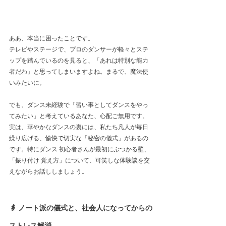
ああ、本当に困ったことです。
テレビやステージで、プロのダンサーが軽々とステ
ップを踏んでいるのを見ると、「あれは特別な能力
者だわ」と思ってしまいますよね。まるで、魔法使
いみたいに。
でも、ダンス未経験で「習い事としてダンスをやっ
てみたい」と考えているあなた、心配ご無用です。
実は、華やかなダンスの裏には、私たち凡人が毎日
繰り広げる、愉快で切実な「秘密の儀式」があるの
です。特にダンス 初心者さんが最初にぶつかる壁、
「振り付け 覚え方」について、可笑しな体験談を交
えながらお話ししましょう。
👵 ノート派の儀式と、社会人になってからの
ストレス解消