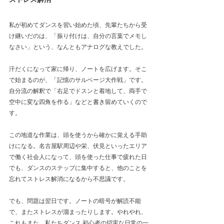
私が初めてダンスを習い始めた頃、先輩たちから受
け継いだのは、「振り付けは、自分の言葉でメモし
なさい」という、なんともアナログな教えでした。
汗だくになって家に帰り、ノートを広げます。そこ
で始まるのが、「記憶のサルベージ大作戦」です。
自分流の解釈で「右足でドスンと着地して、両手で
空中に変な四角を作る」などと書き留めていくので
す。
この地道な作業は、頭を使うから確かに覚える手助
けになる。名古屋駅周辺や栄、伏見といったエリア
で働く社会人になって、頭を使った仕事で疲れた日
でも、ダンスのステップに集中すると、他のことを
忘れてストレス解消になるから不思議です。
でも、問題は翌日です。ノートの暗号が解読不能
で、またストレスが溜まったりします。やれやれ、
これもまた、私たちダンス 初心者の切実な日常の一