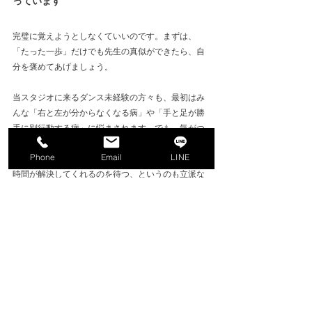
っています
完璧に覚えようとしなくていいのです。まずは、
「たった一歩」だけでも先生の真似ができたら、自
分を褒めてあげましょう。
当スタジオに来るダンス未経験の方々も、最初はみ
んな「右と左が分からなくなる病」や「手と足が勝
手に別行動する病」に悩まされます。でも、気がつ
けばみんな、楽しそうにステップを踏んでいます。
Phone
Email
LINE
時間が解決してくれるのを待つ、というのも立派な
「振り付け 覚え方」なのですよ。どうぞ、肩の力を
抜いて、この愉快な戦いに参加してみてください。