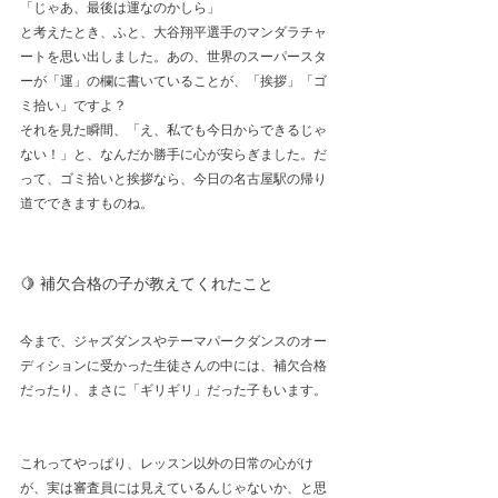
「じゃあ、最後は運なのかしら」
と考えたとき、ふと、大谷翔平選手のマンダラチャ
ートを思い出しました。あの、世界のスーパースタ
ーが「運」の欄に書いていることが、「挨拶」「ゴ
ミ拾い」ですよ？
それを見た瞬間、「え、私でも今日からできるじゃ
ない！」と、なんだか勝手に心が安らぎました。だ
って、ゴミ拾いと挨拶なら、今日の名古屋駅の帰り
道でできますものね。
🍋 補欠合格の子が教えてくれたこと
今まで、ジャズダンスやテーマパークダンスのオー
ディションに受かった生徒さんの中には、補欠合格
だったり、まさに「ギリギリ」だった子もいます。
これってやっぱり、レッスン以外の日常の心がけ
が、実は審査員には見えているんじゃないか、と思