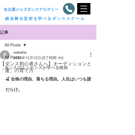
​名古屋ジャズダンスアカデミー
総合舞台芸術を学べるダンススクール
記事
All Posts
iseballet
All Posts
2025年12月12日
読了時間: 4分
【ダンス初心者さんへ】オーディションと
ダンスのエッセンスが学べる映画
「運」の育て方
🍒 合格の理由、落ちる理由。人生はいつも謎
だらけ。