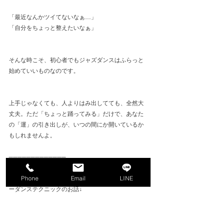
「最近なんかツイてないなぁ…」
「自分をちょっと整えたいなぁ」
そんな時こそ、初心者でもジャズダンスはふらっと
始めていいものなのです。
上手じゃなくても、人よりはみ出してても、全然大
丈夫。ただ「ちょっと踊ってみる」だけで、あなた
の「運」の引き出しが、いつの間にか開いているか
もしれませんよ。
─────────────
劇団四季、東宝、宝塚、音楽座などのミュージカル
Phone
Email
LINE
の舞台やテーマパークダンサーなどに必要なシアタ
ーダンステクニックのお話↓
https://www.nagoya-jazzdance-
academy.jp/post/theaterdance_nagoya