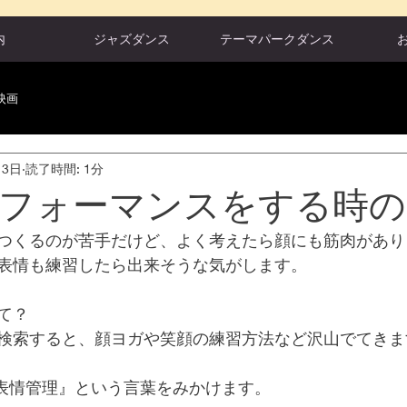
内
ジャズダンス
テーマパークダンス
映画
月3日
読了時間: 1分
フォーマンスをする時の
つくるのが苦手だけど、よく考えたら顔にも筋肉があり
表情も練習したら出来そうな気がします。
て？
検索すると、顔ヨガや笑顔の練習方法など沢山でてきま
は『表情管理』という言葉をみかけます。