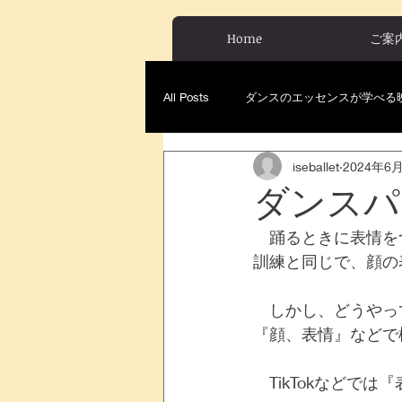
Home
ご案
All Posts
ダンスのエッセンスが学べる
iseballet
2024年6
ダンスパ
　踊るときに表情を
訓練と同じで、顔の
　しかし、どうやっ
『顔、表情』などで
　TikTokなどで