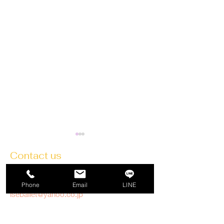
Contact us
名古屋市中区錦1-15-13
佐久間ビル２F
Phone
Email
LINE
iseballet@yahoo.co.jp
Line
【ダンス初心者さんへ】
名古屋で“大人
Tel:
052-201-6141