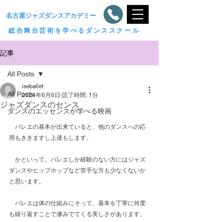
​名古屋ジャズダンスアカデミー
総合舞台芸術を学べるダンススクール
記事
All Posts
iseballet
All Posts
2024年6月6日
読了時間: 1分
ジャズダンスのセンス
ダンスのエッセンスが学べる映画
　バレエの基本が出来ていると、他のダンスへの応
用もききますし上達もします。
　かといって、バレエしか経験のない方にはジャズ
ダンスやヒップホップなど苦手な方も少なくないか
と思います。
　バレエは体の仕組みにそって、基本を丁寧に何度
も繰り返すことで滲みでてくる美しさがあります。