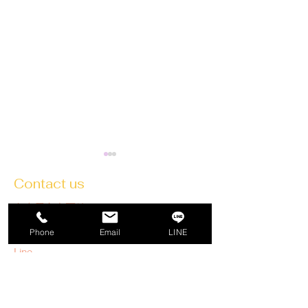
Contact us
名古屋市中区錦1-15-13
佐久間ビル２F
Phone
Email
LINE
iseballet@yahoo.co.jp
Line
【ダンス初心者さんへ】
名古屋で“大人
Tel:
052-201-6141
オーディションと「運」
取り戻す”物語
の育て方