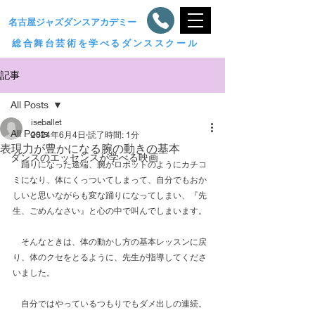
​名古屋ジャズダンスアカデミー
総合舞台芸術を学べるダンススクール
記事
All Posts
iseballet
All Posts
2024年6月4日
読了時間: 1分
表現力が豊かになる腕の動きの基本
ダンスのエッセンスが学べる映画
　踊りになった途端、腕がロボットのようにカチコ
ミになり、体にくっついてしまって、自分でもおか
しいと思いながらも変な踊りになってしまい、『先
生、ごめんなさい』と心の中で叫んでしまいます。
　そんなときは、体の動かし方の基本レッスンに戻
り、体のクセをとるように、先生が指導してくださ
いました。
　自分ではやっているつもりでもダメ出しの連続。