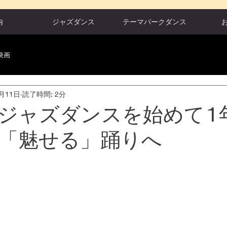
内
ジャズダンス
テーマパークダンス
映画
1月11日
読了時間: 2分
ジャズダンスを始めて1
「魅せる」踊りへ