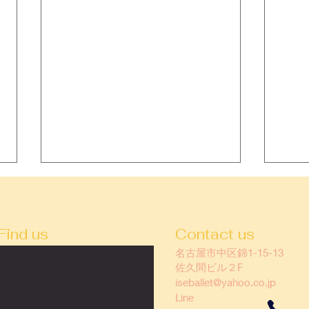
Find us
Contact us
名古屋市中区錦1-15-13
佐久間ビル２F
iseballet@yahoo.co.jp
【ダンス初心者さんへ】オー
名古
Line