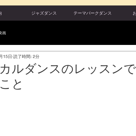
内
ジャズダンス
テーマパークダンス
映画
1月15日
読了時間: 2分
カルダンスのレッスンで
こと